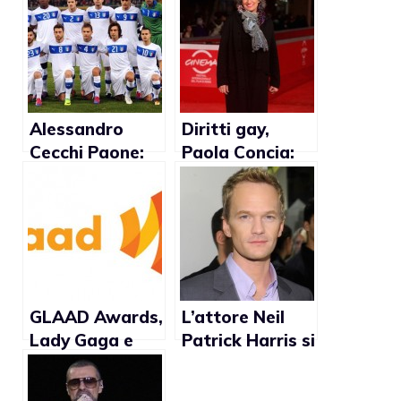
Alessandro
Diritti gay,
Cecchi Paone:
Paola Concia:
“Due omosex,
“Bisogna Fare
un bisex e tre
come Obama”.
metrosexual in
Binetti: “Non è
Nazionale”
una priorità”
GLAAD Awards,
L’attore Neil
Lady Gaga e
Patrick Harris si
Chaz Bono tra
scusa per uso
le nomination
improprio del