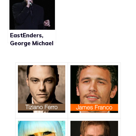
termine trans
EastEnders,
George Michael
ne ha
abbastanza