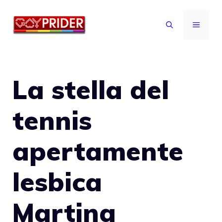
Vai
al
MENU
contenuto
La stella del
tennis
apertamente
lesbica
Martina