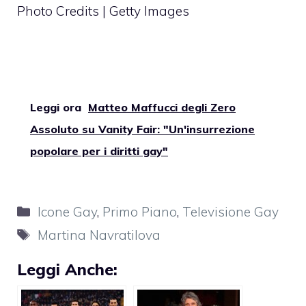
Photo Credits | Getty Images
Leggi ora
Matteo Maffucci degli Zero
Assoluto su Vanity Fair: "Un'insurrezione
popolare per i diritti gay"
Categorie
Icone Gay
,
Primo Piano
,
Televisione Gay
Tag
Martina Navratilova
Leggi Anche: