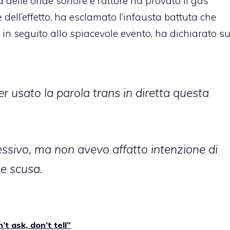
à delle onde sonore e l’attore ha provato il gas
dell’effetto, ha esclamato l’infausta battuta che
 in seguito allo spiacevole evento, ha dichiarato s
er usato la parola
trans
in diretta questa
lessivo, ma non avevo affatto intenzione di
e scusa.
’t ask, don’t tell”