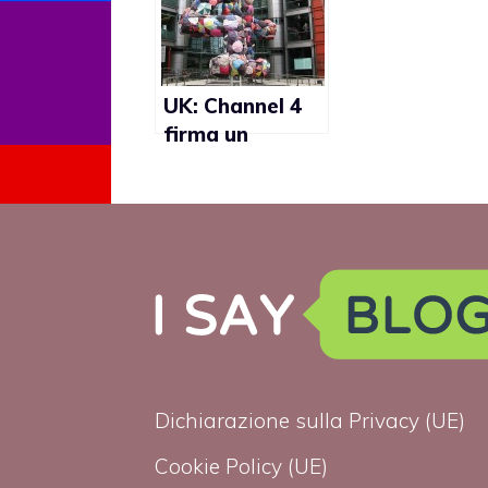
Dancing with
the Stars 14
UK: Channel 4
firma un
accordo per
trattare temi
trans con
maggior
sensibilità
Dichiarazione sulla Privacy (UE)
Cookie Policy (UE)