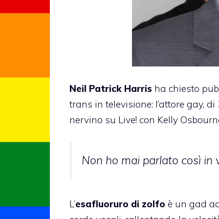
Neil Patrick Harris
ha chiesto pubb
trans in televisione: l’attore gay, 
nervino su Live! con Kelly Osbourn
Non ho mai parlato così in 
L’
esafluoruro di zolfo
è un gad ad 