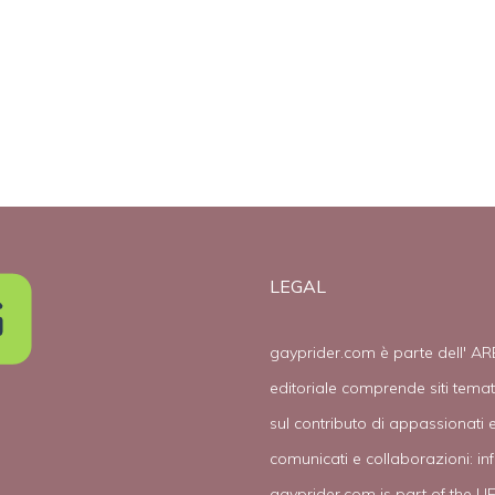
finché il
matrimonio gay
sia legale
LEGAL
gayprider.com è parte dell' AR
editoriale comprende siti tema
sul contributo di appassionati e
comunicati e collaborazioni:
in
gayprider.com is part of the L