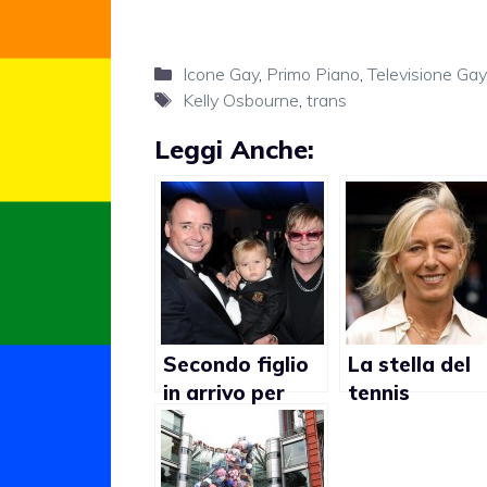
Categorie
Icone Gay
,
Primo Piano
,
Televisione Gay
Tag
Kelly Osbourne
,
trans
Leggi Anche:
Secondo figlio
La stella del
in arrivo per
tennis
Elton John e
apertamente
David Furnish?
lesbica Marti
Navratilova a