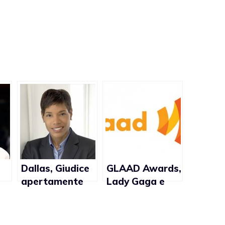
Dallas, Giudice
GLAAD Awards,
apertamente
Lady Gaga e
gay rifiuta di
Chaz Bono tra
na
sposare coppie
le nomination
eterosessuali