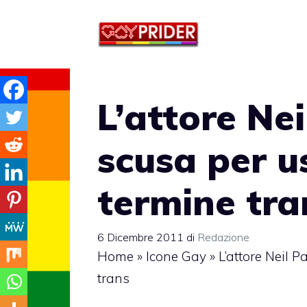
Vai
al
contenuto
L’attore Nei
scusa per u
termine tra
6 Dicembre 2011
di
Redazione
Home
»
Icone Gay
»
L’attore Neil P
trans