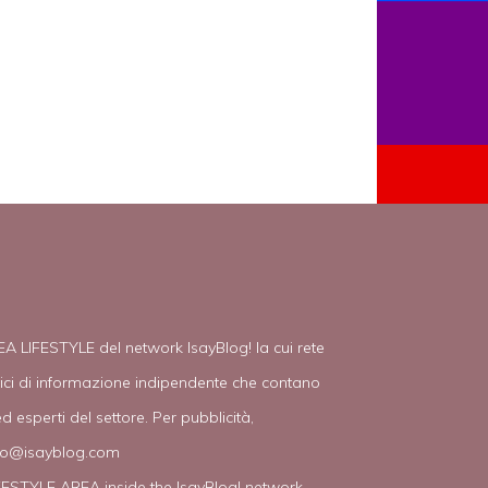
EA LIFESTYLE del network IsayBlog! la cui rete
tici di informazione indipendente che contano
d esperti del settore. Per pubblicità,
fo@isayblog.com
IFESTYLE AREA inside the IsayBlog! network.