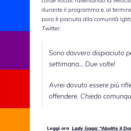
corde vocali, rallentando la velocit
durante il programma e, al termine 
poco è piaciuta alla comunità lgbt;
Twitter:
Sono davvero dispiaciuto p
settimana… Due volte!
Avrei dovuto essere più rif
offendere. Chiedo comunqu
Leggi ora
Lady Gaga: “Abolite il Don