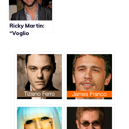
una
mercificazione
del corpo che
favorisce il
Ricky Martin:
racket di semi e
“Voglio
di bambini”
sposarmi, ma in
Puerto Rico non
è possibile
farlo”