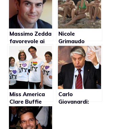
Massimo Zedda
Nicole
favorevole ai
Grimaudo
matrimoni gay
favorevole alle
adozioni gay
Miss America
Carlo
Clare Buffie
Giovanardi:
promotrice dei
“Quella di Elton
diritti gay
John non e’
un’adozione ma