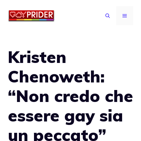
Vai
al
MENU
contenuto
Kristen
Chenoweth:
“Non credo che
essere gay sia
un peccato”