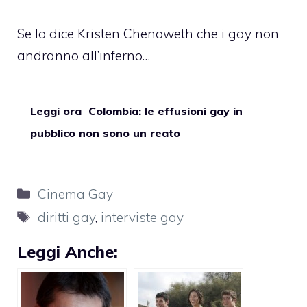
Se lo dice Kristen Chenoweth che i gay non
andranno all’inferno…
Leggi ora
Colombia: le effusioni gay in
pubblico non sono un reato
Categorie
Cinema Gay
Tag
diritti gay
,
interviste gay
Leggi Anche: