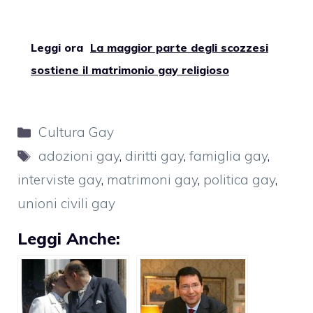
Leggi ora
La maggior parte degli scozzesi
sostiene il matrimonio gay religioso
Categorie
Cultura Gay
Tag
adozioni gay
,
diritti gay
,
famiglia gay
,
interviste gay
,
matrimoni gay
,
politica gay
,
unioni civili gay
Leggi Anche: