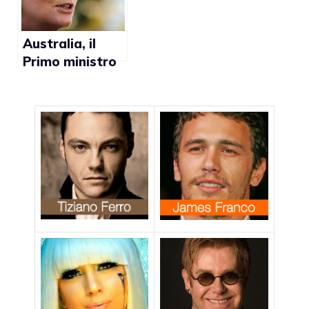
contratto”
Australia, il
Primo ministro
Julia Gillard: “Mi
oppongo ai
matrimoni gay
per la mia
educazione”