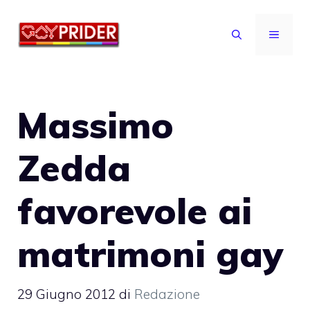
Vai
al
MENU
contenuto
Massimo
Zedda
favorevole ai
matrimoni gay
29 Giugno 2012
di
Redazione