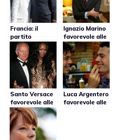
Francia: il
Ignazio Marino
partito
favorevole alle
popolare
unioni civili gay
contro il
matrimonio gay
Santo Versace
Luca Argentero
favorevole alle
favorevole alle
unioni civili gay:
adozioni gay
“Ma non le
chiamerei
matrimonio ma