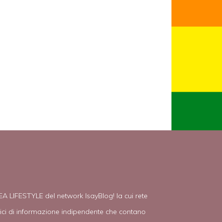
EA LIFESTYLE del network IsayBlog! la cui rete
tici di informazione indipendente che contano