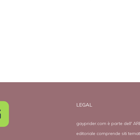
 il
Buddy Roemer
gay
e
contrario ai
matrimoni gay
LEGAL
gayprider.com è parte dell' AR
editoriale comprende siti tema