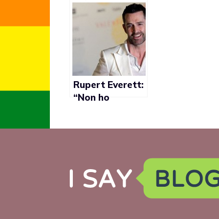
nessuno abbia
fegato di far
coming out”
Rupert Everett:
“Non ho
lavorato più ad
Hollywood
dopo aver fatto
coming out”