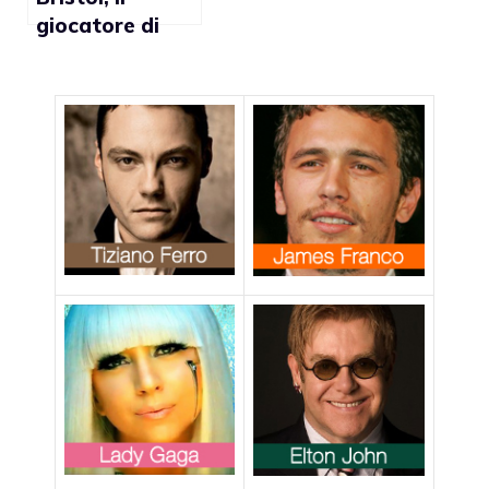
giocatore di
rugby Jed
Hooper fa
coming out:
“Sono gay”