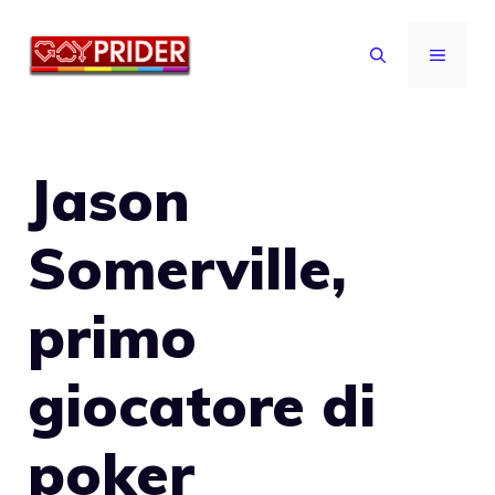
Vai
al
MENU
contenuto
Jason
Somerville,
primo
giocatore di
poker