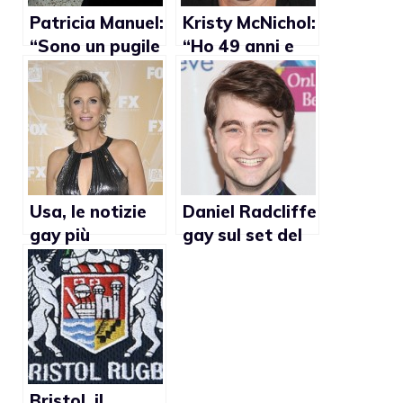
Patricia Manuel:
Kristy McNichol:
“Sono un pugile
“Ho 49 anni e
femminile
sono lesbica”
fieramente
lesbica e
attivista”
Usa, le notizie
Daniel Radcliffe
gay più
gay sul set del
importanti del
nuovo film sul
2011
poeta Allen
Ginsberg
Bristol, il