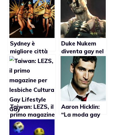
Sydney è
Duke Nukem
migliore città
diventa gay nel
turistica
prossimo
secondo il
videogame?
popolo lgbt
Taiwan: LEZS, il
Aaron Hicklin:
primo magazine
“La moda gay
per lesbiche
non esiste più”