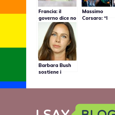
Francia: il
Massimo
governo dice no
Corsaro: “I
al matrimonio
matrimoni ga
gay
hanno causat
la crisi
economica in
Spagna”
Barbara Bush
sostiene i
matrimoni gay