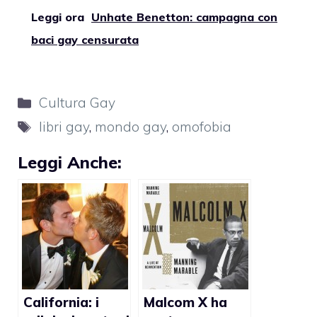
Leggi ora
Unhate Benetton: campagna con
baci gay censurata
Categorie
Cultura Gay
Tag
libri gay
,
mondo gay
,
omofobia
Leggi Anche:
California: i
Malcom X ha