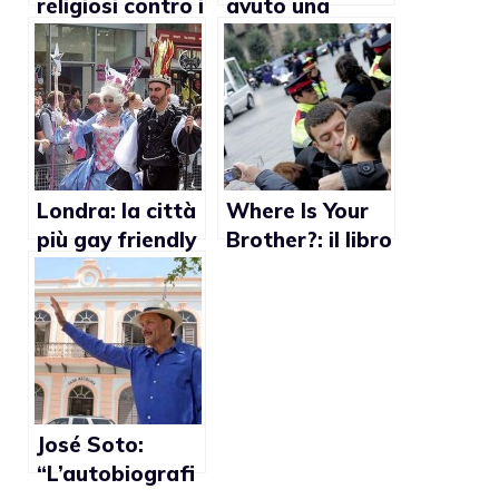
religiosi contro i
avuto una
libri di testo che
relazione gay
parlano dei gay
con un uomo
d’affari?
Londra: la città
Where Is Your
più gay friendly
Brother?: il libro
d’Europa
che promette di
guarire
dall’omosessual
ità
José Soto:
“L’autobiografi