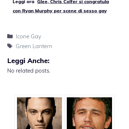
Leggi ora
Glee, Chris Colfer si congratula
con Ryan Murphy per scene di sesso gay
Categorie
Icone Gay
Tag
Green Lantern
Leggi Anche:
No related posts.