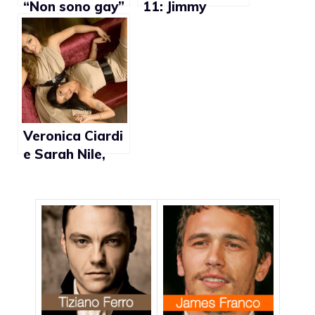
“Non sono gay”
11: Jimmy
Barba non è
gay secondo il
fratello Elio
Veronica Ciardi
e Sarah Nile,
lesbiche in un
cortometraggio
?