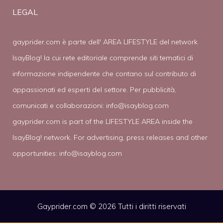
LEGAL
gayprider.com è parte dell' AREA LIFESTYLE del network
IsayBlog! la cui rete editoriale comprende siti tematici di
informazione indipendente che contano sul contributo di
appassionati ed esperti del settore. Per pubblicità,
comunicati e collaborazioni:
info@isayblog.com
gayprider.com is part of the LIFESTYLE AREA inside the
IsayBlog! network. For advertising, press releases and other
opportunities:
info@isayblog.com
Gayprider.com © 2026 Tutti i diritti riservati