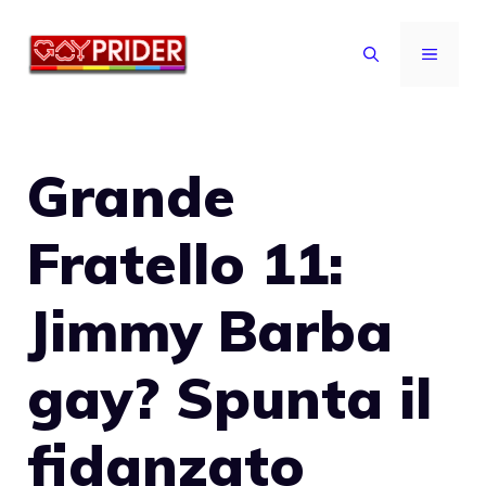
Vai
al
MENU
contenuto
Grande
Fratello 11:
Jimmy Barba
gay? Spunta il
fidanzato