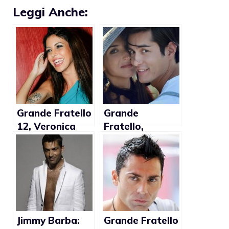
Leggi Anche:
Grande Fratello
Grande
12, Veronica
Fratello,
Ciardi: “Gaia ha
Margherita
avuto coraggio
Zanatta:
a fare outing”
“Andrea non è
gay”
Jimmy Barba:
Grande Fratello