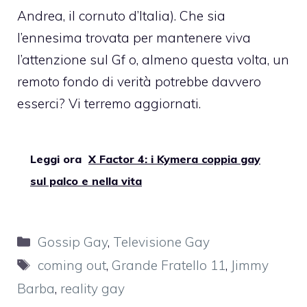
Andrea, il cornuto d’Italia). Che sia
l’ennesima trovata per mantenere viva
l’attenzione sul Gf o, almeno questa volta, un
remoto fondo di verità potrebbe davvero
esserci? Vi terremo aggiornati.
Leggi ora
X Factor 4: i Kymera coppia gay
sul palco e nella vita
Categorie
Gossip Gay
,
Televisione Gay
Tag
coming out
,
Grande Fratello 11
,
Jimmy
Barba
,
reality gay