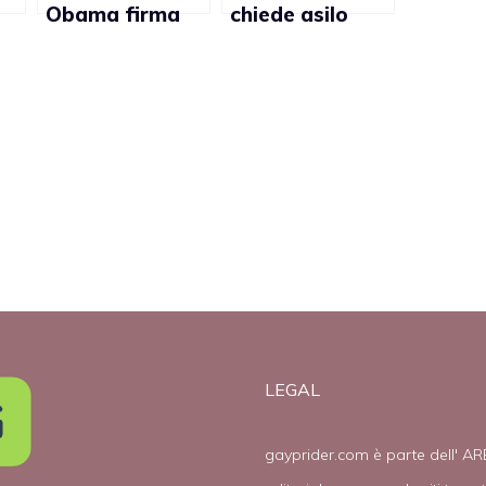
Obama firma
chiede asilo
l’abrogazione
all’Italia
y
del DADT e
riflette sulle
nozze gay
LEGAL
gayprider.com è parte dell' AR