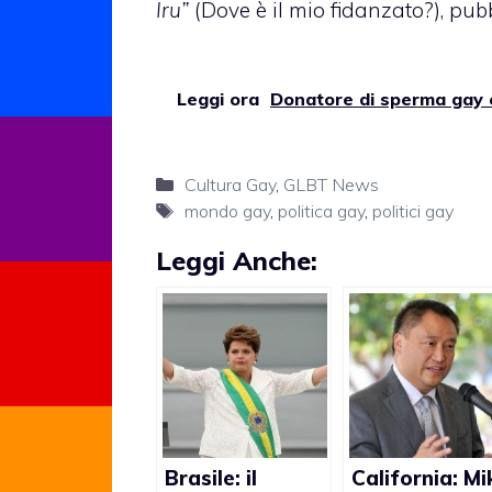
Iru”
(Dove è il mio fidanzato?), pub
Leggi ora
Donatore di sperma gay ch
Categorie
Cultura Gay
,
GLBT News
Tag
mondo gay
,
politica gay
,
politici gay
Leggi Anche:
Brasile: il
California: Mi