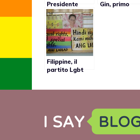
Presidente
Gin, primo
sospende
membro del
campagna
Congresso ga
contro
e sposato
l’omofobia nelle
scuole
Filippine, il
partito Lgbt
Ang Ladlad
ammesso alle
elezioni di
maggio