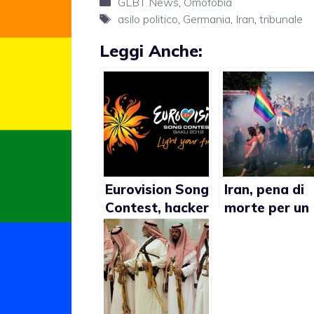
Categorie
GLBT News
,
Omofobia
Tag
asilo politico
,
Germania
,
Iran
,
tribunale
Leggi Anche:
Eurovision Song
Iran, pena di
Contest, hacker
morte per un
nel sito web
uomo a
Marwdasht