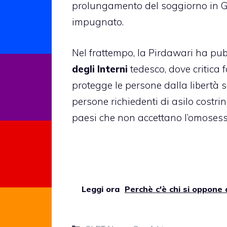
prolungamento del soggiorno in G
impugnato.
Nel frattempo, la Pirdawari ha pu
degli Interni
tedesco, dove critica f
protegge le persone dalla libertà se
persone richiedenti di asilo costri
paesi che non accettano l’omosessu
Leggi ora
Perchè c'è chi si oppone 