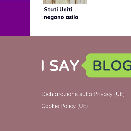
Stati Uniti
negano asilo
politico a ex
diplomatico
dell’Arabia
Saudita
Dichiarazione sulla Privacy (UE)
Cookie Policy (UE)