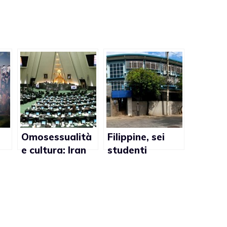
Omosessualità
Filippine, sei
e cultura: Iran
studenti
omofobo?
filippini banditi
da cerimonia di
diploma per
bacio gay su
Facebook