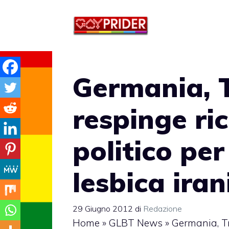
Vai
al
contenuto
Germania, 
respinge ric
politico per
lesbica ira
29 Giugno 2012
di
Redazione
Home
»
GLBT News
»
Germania, Tr