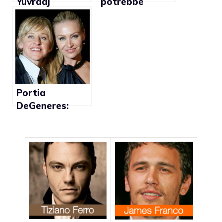
Yuvraaj
potrebbe
Parashar fa
essere gay
outing
Portia
DeGeneres:
“Non ho avuto
attrici lesbiche
come punto di
riferimento
nella mia
adolescenza”