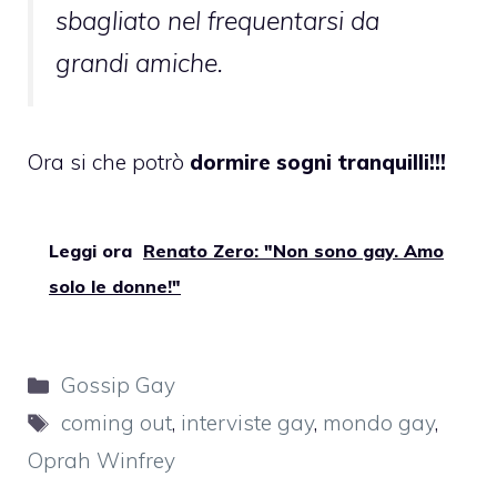
sbagliato nel frequentarsi da
grandi amiche.
Ora si che potrò
dormire sogni tranquilli!!!
Leggi ora
Renato Zero: "Non sono gay. Amo
solo le donne!"
Categorie
Gossip Gay
Tag
coming out
,
interviste gay
,
mondo gay
,
Oprah Winfrey