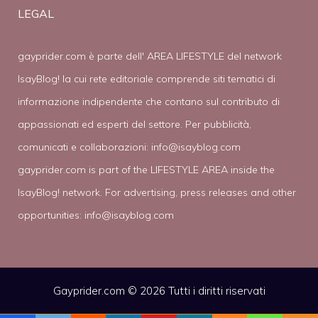
LEGAL
gayprider.com è parte dell' AREA LIFESTYLE del network
IsayBlog! la cui rete editoriale comprende siti tematici di
informazione indipendente che contano sul contributo di
appassionati ed esperti del settore. Per pubblicità,
comunicati e collaborazioni:
info@isayblog.com
gayprider.com is part of the LIFESTYLE AREA inside the
IsayBlog! network. For advertising, press releases and other
opportunities:
info@isayblog.com
Gayprider.com © 2026 Tutti i diritti riservati