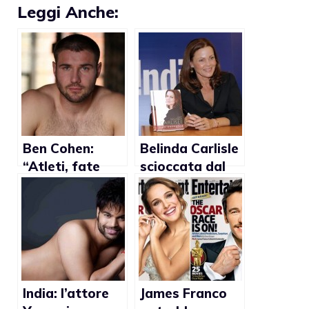
Leggi Anche:
Ben Cohen:
Belinda Carlisle
“Atleti, fate
scioccata dal
coming out al
coming out del
vertice della
figlio
carriera”
India: l’attore
James Franco