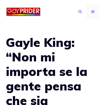
Vai
al
MENU
contenuto
Gayle King:
“Non mi
importa se la
gente pensa
che sia