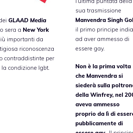
l’ultima puntata della
sua trasmissione
Manvendra Singh Goh
 dei
GLAAD Media
il primo principe indi
to sera a
New York
ad aver ammesso di
i più importanti da
essere gay.
stigiosa riconoscenza
o contraddistinte per
Non è la prima volta
la condizione lgbt.
che Manvendra si
siederà sulla poltron
della Winfrey, nel 20
aveva ammesso
proprio da lì di esser
pubblicamente di
essere gay
. Il princip