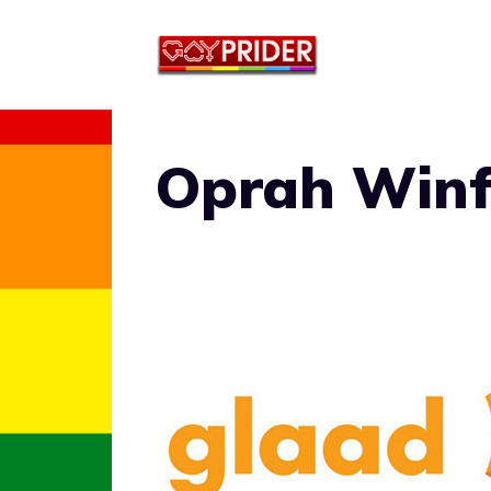
Vai
al
contenuto
Oprah Winf