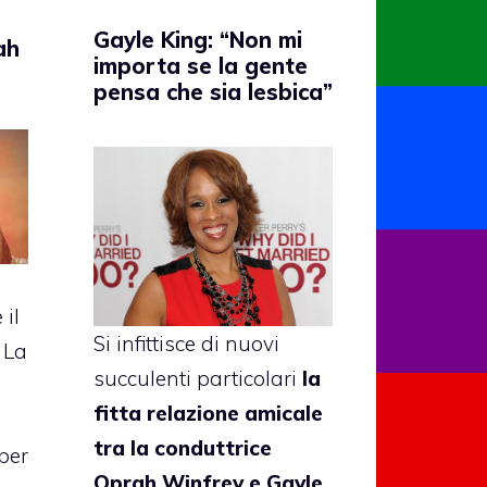
Gayle King: “Non mi
ah
importa se la gente
pensa che sia lesbica”
 il
Si infittisce di nuovi
. La
succulenti particolari
la
fitta relazione amicale
tra la conduttrice
 per
Oprah Winfrey
e
Gayle