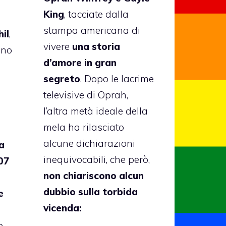
King
, tacciate dalla
stampa americana di
il
,
vivere
una storia
ano
d’amore in gran
segreto
. Dopo
le lacrime
televisive di Oprah
,
l’altra metà ideale della
mela ha rilasciato
alcune dichiarazioni
a
inequivocabili, che però,
07
non chiariscono alcun
dubbio sulla torbida
e
vicenda:
e