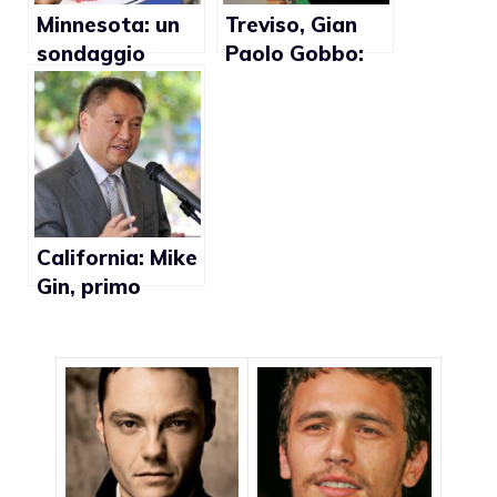
Minnesota: un
Treviso, Gian
sondaggio
Paolo Gobbo:
rivela che la
“Niente Gay
popolazione è
Pride finchè
contro il divieto
sarò io sindaco”
ai matrimoni
gay
California: Mike
Gin, primo
membro del
Congresso gay
e sposato