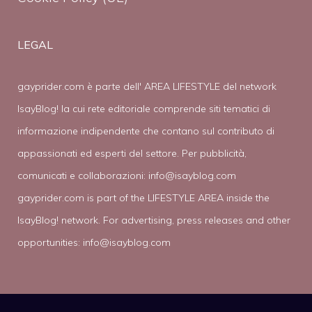
LEGAL
gayprider.com è parte dell' AREA LIFESTYLE del network
IsayBlog! la cui rete editoriale comprende siti tematici di
informazione indipendente che contano sul contributo di
appassionati ed esperti del settore. Per pubblicità,
comunicati e collaborazioni:
info@isayblog.com
gayprider.com is part of the LIFESTYLE AREA inside the
IsayBlog! network. For advertising, press releases and other
opportunities:
info@isayblog.com