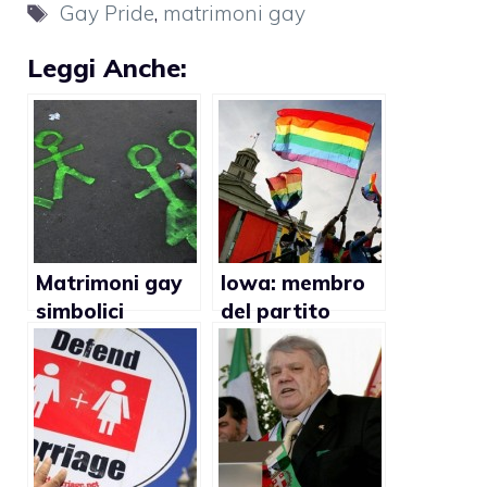
Tag
Gay Pride
,
matrimoni gay
Leggi Anche:
Matrimoni gay
Iowa: membro
simbolici
del partito
durante il
repubblicano ha
Torino Pride
creato un
2012
gruppo a
favore del
matrimonio gay