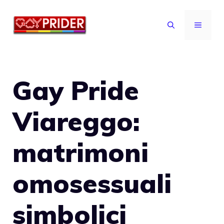
Vai
al
MENU
contenuto
Gay Pride
Viareggo:
matrimoni
omosessuali
simbolici