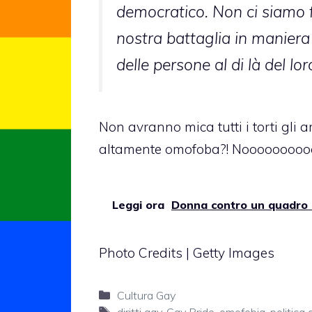
democratico. Non ci siamo f
nostra battaglia in maniera
delle persone al di là del l
Non avranno mica tutti i torti gli
altamente omofoba
?! Nooooooooo
Leggi ora
Donna contro un quadro 
Photo Credits | Getty Images
Categorie
Cultura Gay
Tag
diritti gay
,
Gay Pride
,
omofobia
,
politica 