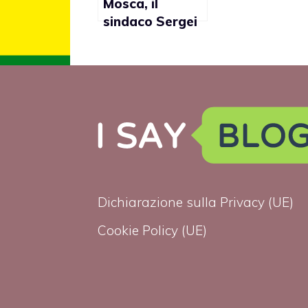
Mosca, il
sindaco Sergei
Sobyanin: “La
città non ha
bisogno del Gay
Pride”
Dichiarazione sulla Privacy (UE)
Cookie Policy (UE)