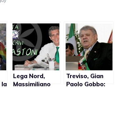
Lega Nord,
Treviso, Gian
 la
Massimiliano
Paolo Gobbo:
Bastoni: “Gay
“Niente Gay
Pride a Milano?
Pride finchè
Un esordio
sarò io sindaco”
preoccupante
della Giunta
Pisapia”