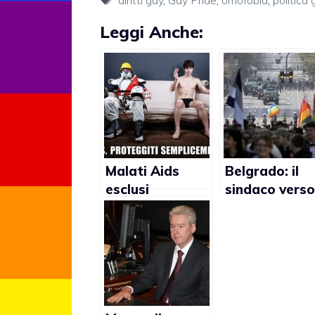
Leggi Anche:
Malati Aids
Belgrado: il
esclusi
sindaco verso
dall’Esercito
cancellazione
del Gay Pride