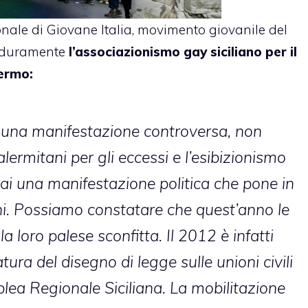
ale di Giovane Italia, movimento giovanile del
o duramente
l’associazionismo gay siciliano per il
lermo:
i una manifestazione controversa, non
lermitani per gli eccessi e l’esibizionismo
mai una manifestazione politica che pone in
ni. Possiamo constatare che quest’anno le
a loro palese sconfitta. Il 2012 è infatti
atura del disegno di legge sulle unioni civili
lea Regionale Siciliana. La mobilitazione