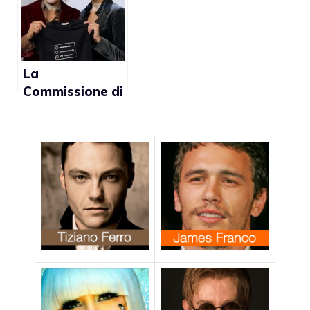
Un’aberrazione
omofobia
genetica”
La
Commissione di
Giustizia della
Camera boccia
la proposta di
legge
sull’omofobia