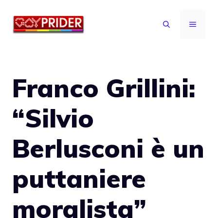
Vai
al
MENU
contenuto
Franco Grillini:
“Silvio
Berlusconi è un
puttaniere
moralista”