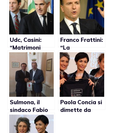
Udc, Casini:
Franco Frattini:
“Matrimoni
“La
gay? Incivili”
Costituzione
non
permetterebbe
i matrimoni
gay”
Sulmona, il
Paola Concia si
sindaco Fabio
dimette da
Federico: “I
relatrice del
gay?
testo anti-