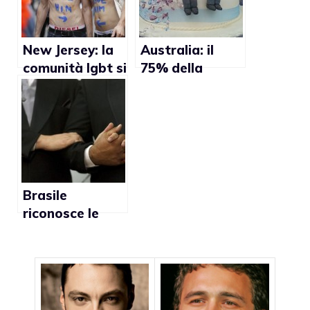
New Jersey: la
Australia: il
comunità lgbt si
75% della
mobilita per il
popolazione
matrimonio gay
favorevole al
matrimonio gay
Brasile
riconosce le
unioni gay