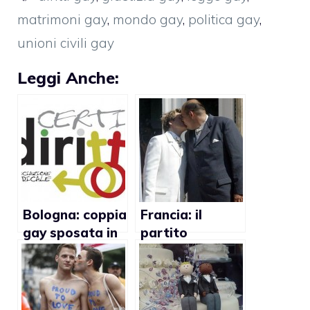
matrimoni gay
,
mondo gay
,
politica gay
,
unioni civili gay
Leggi Anche:
Bologna: coppia
Francia: il
gay sposata in
partito
Spagna vuole
popolare
essere
contro il
riconosciuta dal
matrimonio gay
Comune