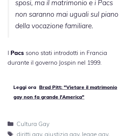
sposi, ma il matrimonio e i Pacs
non saranno mai uguali sul piano
della vocazione familiare.
I
Pacs
sono stati introdotti in Francia
durante il governo Jospin nel 1999.
Leggi ora
Brad Pitt: "Vietare il matrimonio
gay non fa grande l'America"
Categorie
Cultura Gay
Tag
diritti gay
,
giustizia gay
,
legge gay
,