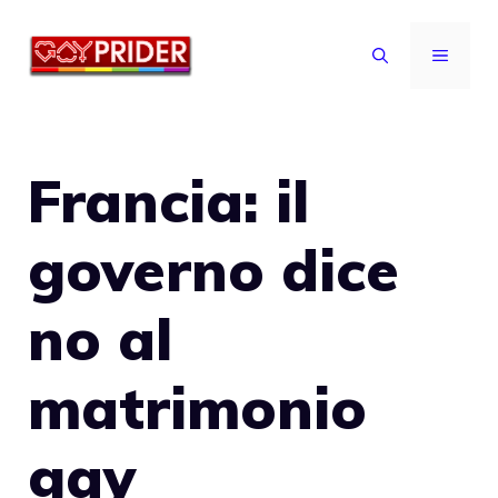
Vai
al
MENU
contenuto
Francia: il
governo dice
no al
matrimonio
gay