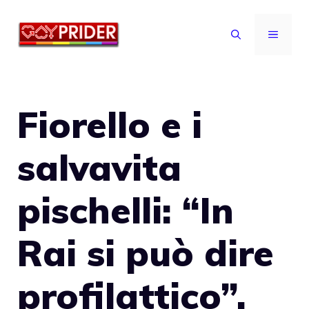
Vai
al
MENU
contenuto
Fiorello e i
salvavita
pischelli: “In
Rai si può dire
profilattico”.