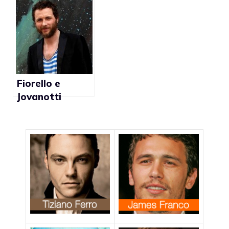
Fiorello e
Jovanotti
troppo
condom-
friendly: “Crollo
del palco?
Punizione
divina”