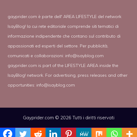
gayprider.com è parte dell' AREA LIFESTYLE del network
IsayBlog! la cui rete editoriale comprende siti tematici di
informazione indipendente che contano sul contributo di
appassionati ed esperti del settore. Per pubblicità,
comunicati e collaborazioni:
info@isayblog.com
gayprider.com is part of the LIFESTYLE AREA inside the
IsayBlog! network. For advertising, press releases and other
opportunities:
info@isayblog.com
Gayprider.com © 2026 Tutti i diritti riservati