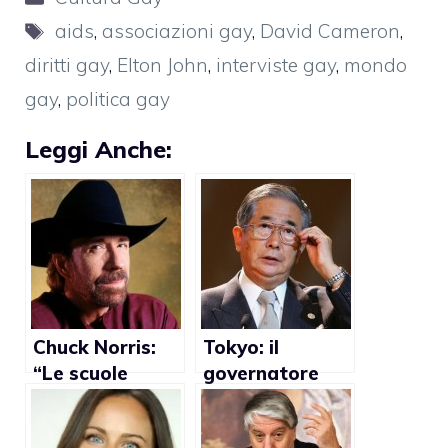
Tag
aids
,
associazioni gay
,
David Cameron
,
diritti gay
,
Elton John
,
interviste gay
,
mondo
gay
,
politica gay
Leggi Anche:
Chuck Norris:
Tokyo: il
“Le scuole
governatore
americane sono
Shintaro
troppo gay”
Ishihara