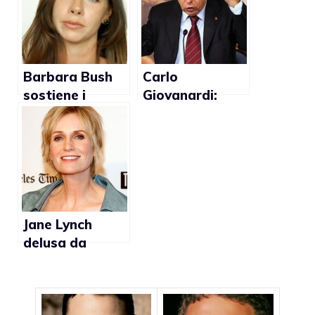
promuove la
discriminazione
verso i gay?
Barbara Bush
Carlo
sostiene i
Giovanardi:
matrimoni gay
“Quella di Elton
John non e’
un’adozione ma
una
mercificazione
del corpo che
favorisce il
Jane Lynch
racket di semi e
delusa da
di bambini”
Obama sulla
questione dei
diritti gay