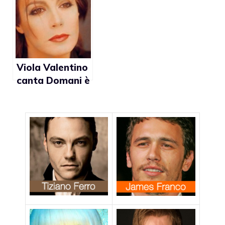
l’Olocausto”
Martin è
pericolosa”
Viola Valentino
canta Domani è
un altro giorno
contro
l’omofobia