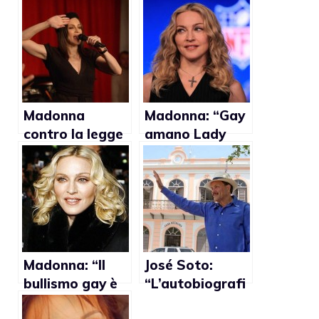
Madonna
Madonna: “Gay
contro la legge
amano Lady
omofoba di San
Gaga? Mica è
Pietroburgo
Britney Spears”
Madonna: “Il
José Soto:
bullismo gay è
“L’autobiografi
come
a di Ricky