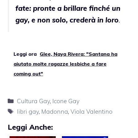
fate: pronte a brillare finché un
gay, e non solo, crederà in loro
.
Leggi ora
Glee, Naya Rivera: "Santana ha
aiutato molte ragazze lesbiche a fare
coming out"
Categorie
Cultura Gay
,
Icone Gay
Tag
libri gay
,
Madonna
,
Viola Valentino
Leggi Anche: