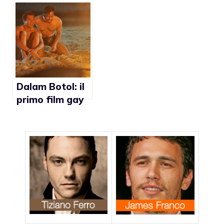
che promette di
Firenze la
guarire
manifestazione
dall’omosessual
cinematografic
ità
a (e non solo) a
tematica lgbt
Dalam Botol: il
primo film gay
prodotto in
Malesia