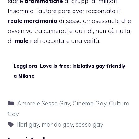
storie
drammatiche
di gruppi di militari.
Insomma, l’autore pare aver raccontato il
reale mercimonio
di sesso omosessuale che
avveniva tra camerati e, quindi, non c’è nulla
di
male
nel raccontare una verità.
Leggi ora
Love is free: iniziativa gay friendly
a Milano
Categorie
Amore e Sesso Gay
,
Cinema Gay
,
Cultura
Gay
Tag
libri gay
,
mondo gay
,
sesso gay