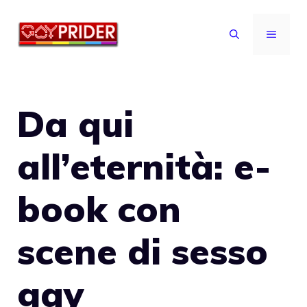
Vai
al
MENU
contenuto
Da qui
all’eternità: e-
book con
scene di sesso
gay