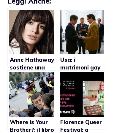
Leggi Anche:
Anne Hathaway
Usa: i
sostiene una
matrimoni gay
campagna a
spaccano
favore dei
l’opinione
matrimoni gay
pubblica
Where Is Your
Florence Queer
Brother?: il libro
Festival: a