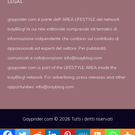
LEGAL
gayprider.com è parte dell' AREA LIFESTYLE del network
IsayBlog! la cui rete editoriale comprende siti tematici di
informazione indipendente che contano sul contributo di
appassionati ed esperti del settore. Per pubblicità,
comunicati e collaborazioni:
info@isayblog.com
gayprider.com is part of the LIFESTYLE AREA inside the
IsayBlog! network. For advertising, press releases and other
opportunities:
info@isayblog.com
Gayprider.com © 2026 Tutti i diritti riservati