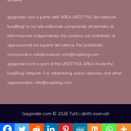
gayprider.com è parte dell' AREA LIFESTYLE del network
IsayBlog! la cui rete editoriale comprende siti tematici di
informazione indipendente che contano sul contributo di
appassionati ed esperti del settore. Per pubblicità,
comunicati e collaborazioni:
info@isayblog.com
gayprider.com is part of the LIFESTYLE AREA inside the
IsayBlog! network. For advertising, press releases and other
opportunities:
info@isayblog.com
Gayprider.com © 2026 Tutti i diritti riservati