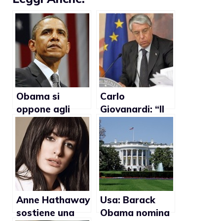
Obama si
Carlo
oppone agli
Giovanardi: “Il
sforzi per
matrimonio gay
negare i diritti
non è un diritto”
alle coppie gay
Anne Hathaway
Usa: Barack
sostiene una
Obama nomina