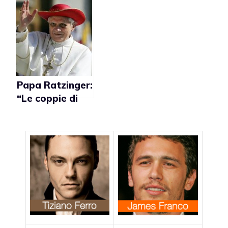
campagna a
Jeremy Barnard
favore dei
a capo
matrimoni gay
cerimoniale
Papa Ratzinger:
“Le coppie di
fatto
snaturano la
famiglia”