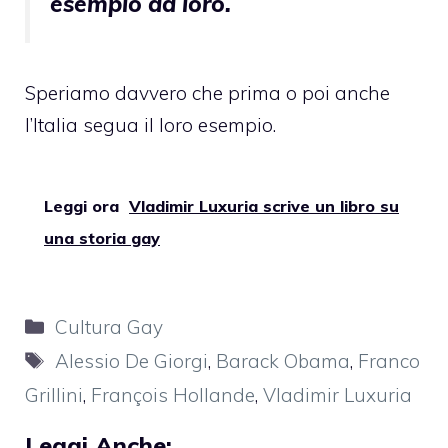
esempio da loro.
Speriamo davvero che prima o poi anche
l’Italia segua il loro esempio.
Leggi ora
Vladimir Luxuria scrive un libro su
una storia gay
Categorie
Cultura Gay
Tag
Alessio De Giorgi
,
Barack Obama
,
Franco
Grillini
,
François Hollande
,
Vladimir Luxuria
Leggi Anche: