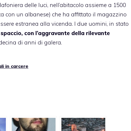
afoniera delle luci, nell’abitacolo assieme a 1500
ta con un albanese) che ha affittato il magazzino
essere estranea alla vicenda. I due uomini, in stato
i
spaccio, con l’aggravante della rilevante
ecina di anni di galera.
i in carcere