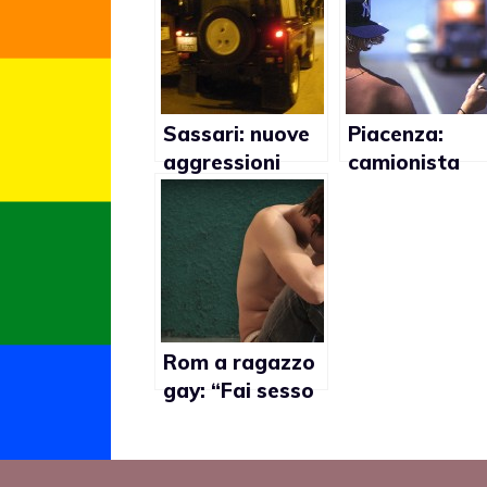
Sassari: nuove
Piacenza:
aggressioni
camionista
verso i trans
derubato da
trans
Rom a ragazzo
gay: “Fai sesso
con noi
altrimenti ti
sgozziamo”