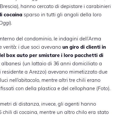
rescia), hanno cercato di depistare i carabinieri
di cocaina
sparso in tutti gli angoli della loro
 Oggi
).
interno del condominio, le indagini dell’Arma
 verità: i due soci avevano
un giro di clienti in
del box auto per smistare i loro pacchetti di
 albanesi (un lattaio di 36 anni domiciliato a
ni residente a Arezzo) avevano mimetizzato due
luci nell’abitacolo, mentre altri tre chili erano
 fissati con della plastica e del cellophane (
Foto
).
etri di distanza, invece, gli agenti hanno
5 chili di cocaina, mentre un altro chilo era stato