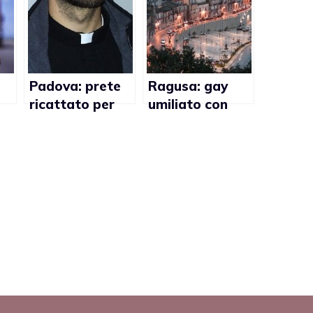
Padova: prete
Ragusa: gay
ricattato per
umiliato con
avere avuto una
secchio di urina
storia gay