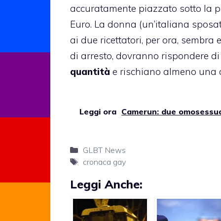
accuratamente piazzato sotto la pl
Euro. La donna (un’italiana sposa
ai due ricettatori, per ora, sembra 
di arresto, dovranno rispondere d
quantità
e rischiano almeno una d
Leggi ora
Camerun: due omosessual
Categorie
GLBT News
Tag
cronaca gay
Leggi Anche: