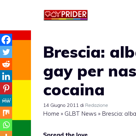
Vai
al
contenuto
Brescia: al
gay per nas
cocaina
14 Giugno 2011
di
Redazione
Home
»
GLBT News
»
Brescia: alb
Spread the love