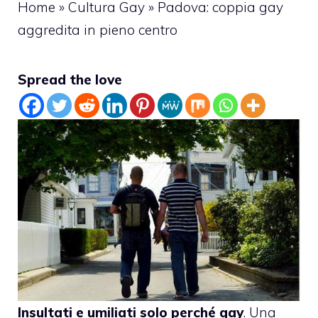
Home
»
Cultura Gay
»
Padova: coppia gay
aggredita in pieno centro
Spread the love
Insultati e umiliati solo perché gay
. Una