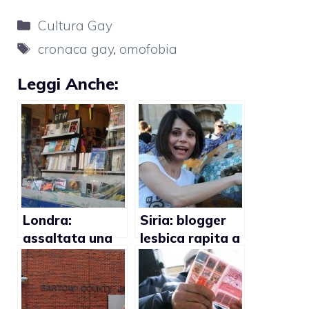
Categorie
Cultura Gay
Tag
cronaca gay
,
omofobia
Leggi Anche:
Londra:
Siria: blogger
assaltata una
lesbica rapita a
libreria gay
Damasco