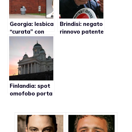
Georgia: lesbica
Brindisi: negato
“curata” con
rinnovo patente
minacce e
a ragazzo gay
violenza fisica
Finlandia: spot
omofobo porta
i fedeli a
sbattezzarsi
(video)