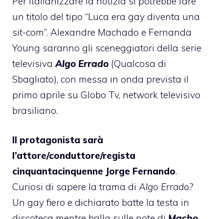
Per italianizzare la notizia si potrebbe fare
un titolo del tipo “Luca era gay diventa una
sit-com”. Alexandre Machado e Fernanda
Young saranno gli sceneggiatori della serie
televisiva
Algo Errado
(Qualcosa di
Sbagliato), con messa in onda prevista il
primo aprile su Globo Tv, network televisivo
brasiliano.
Il protagonista sarà
l’attore/conduttore/regista
cinquantacinquenne Jorge Fernando
.
Curiosi di sapere la trama di
Algo Errado
?
Un gay fiero e dichiarato batte la testa in
discoteca mentre balla sulle note di
Macho