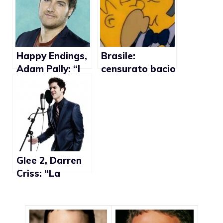
lesbiche
Happy Endings,
Brasile:
Adam Pally: “I
censurato bacio
gay mi amano”
gay ne I
Simpson
Glee 2, Darren
Criss: “La
sessualità di
Blaine non mi è
mai venuta in