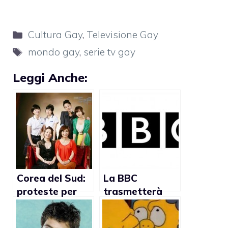
Categorie
Cultura Gay
,
Televisione Gay
Tag
mondo gay
,
serie tv gay
Leggi Anche:
Corea del Sud:
La BBC
proteste per
trasmetterà
serie tv con tre
una serie tv gay
coppie di