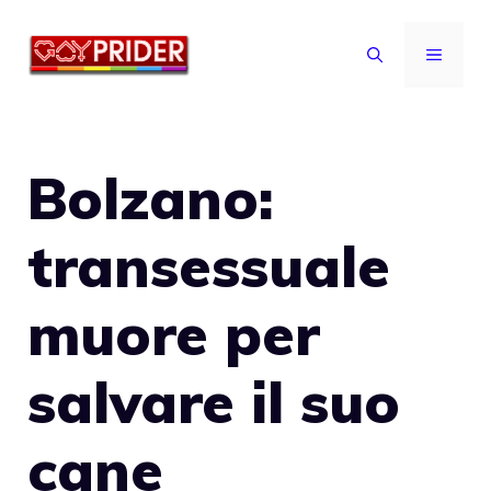
Vai
al
MENU
contenuto
Bolzano:
transessuale
muore per
salvare il suo
cane