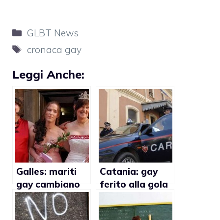
Categorie
GLBT News
Tag
cronaca gay
Leggi Anche:
Galles: mariti
Catania: gay
gay cambiano
ferito alla gola
sesso e si
per aver difeso
sposano
il compagno