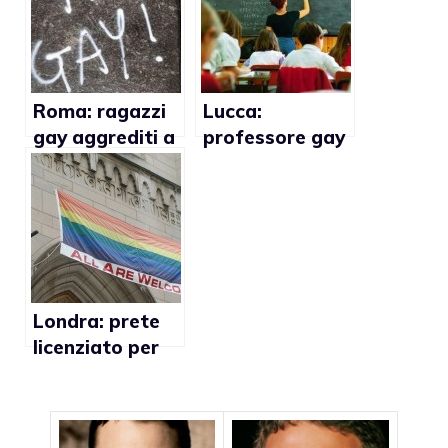
Roma: ragazzi
Lucca:
gay aggrediti a
professore gay
Villa Borghese
molestava uno
studente
Londra: prete
licenziato per
aver fatto
proposte
indecenti a