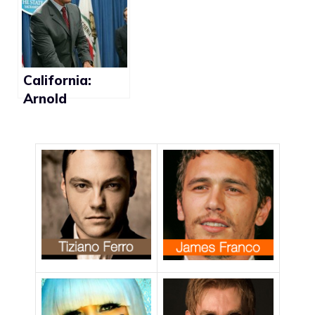
il divorzio
California:
Arnold
Schwarzenegge
r favorevole al
ripristino dei
matrimoni gay