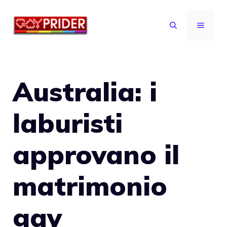
Vai
al
MENU
contenuto
Australia: i
laburisti
approvano il
matrimonio
gay