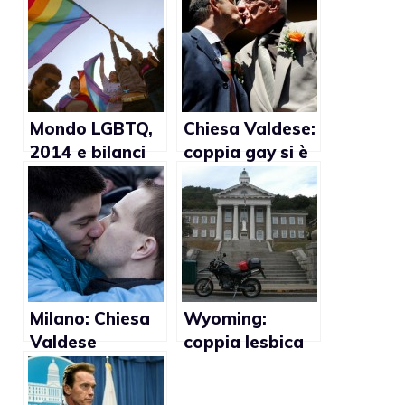
Mondo LGBTQ,
Chiesa Valdese:
2014 e bilanci
coppia gay si è
sposata
Milano: Chiesa
Wyoming:
Valdese
coppia lesbica
celebrerà
sposata in
matrimonio gay
Canada ottiene