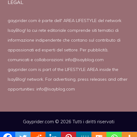
LEGAL
gayprider.com è parte dell' AREA LIFESTYLE del network
IsayBlog! la cui rete editoriale comprende siti tematici di
informazione indipendente che contano sul contributo di
appassionati ed esperti del settore. Per pubblicità,
comunicati e collaborazioni:
info@isayblog.com
gayprider.com is part of the LIFESTYLE AREA inside the
IsayBlog! network. For advertising, press releases and other
opportunities:
info@isayblog.com
Gayprider.com © 2026 Tutti i diritti riservati