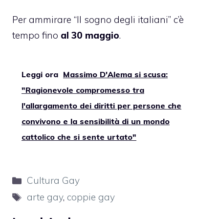
Per ammirare “Il sogno degli italiani” c’è
tempo fino
al 30 maggio
.
Leggi ora
Massimo D'Alema si scusa:
"Ragionevole compromesso tra
l'allargamento dei diritti per persone che
convivono e la sensibilità di un mondo
cattolico che si sente urtato"
Categorie
Cultura Gay
Tag
arte gay
,
coppie gay