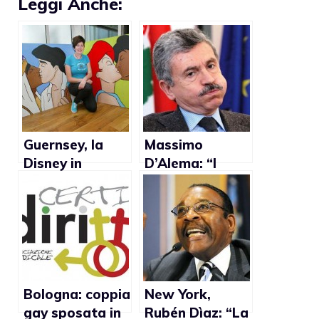
Leggi Anche:
Guernsey, la
Massimo
Disney in
D’Alema: “I
versione gay
diritti gay
per una mostra
possono
d’arte
attendere,
prima bisogna
riformare lo
Stato e
rimettere in
Bologna: coppia
New York,
moto
gay sposata in
Rubén Dìaz: “La