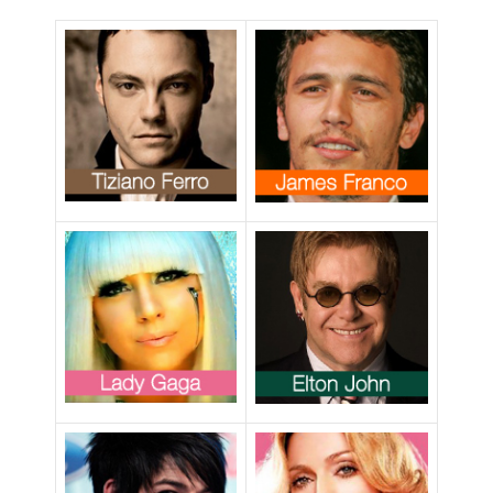
pubblica
commento
omofobo su
Twitter