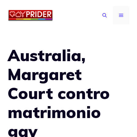
Vai
al
MENU
contenuto
Australia,
Margaret
Court contro
matrimonio
gay