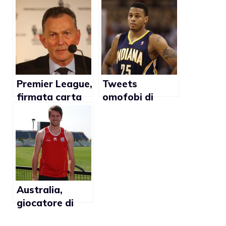
dell’Organizzazi
sospeso per
one Foroige
orientamento
dice no
sessuale e il
all’omofobia
portare i tacchi
alti
Premier League,
Tweets
firmata carta
omofobi di
anti-omofobia
Brandon Rush
da tutte le
cancellati: “Il
squadre
mio account è
stato violato”
Australia,
giocatore di
footbal