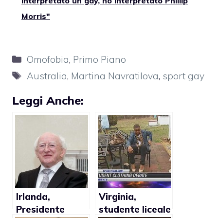
interpretato un gay, ho interpretato Phillip
Morris"
Categorie
Omofobia
,
Primo Piano
Tag
Australia
,
Martina Navratilova
,
sport gay
Leggi Anche:
Irlanda,
Virginia,
Presidente
studente liceale