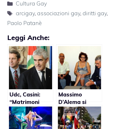
Categorie
Cultura Gay
Tag
arcigay
,
associazioni gay
,
diritti gay
,
Paolo Patanè
Leggi Anche:
Udc, Casini:
Massimo
“Matrimoni
D’Alema si
gay? Incivili”
scusa:
“Ragionevole
compromesso