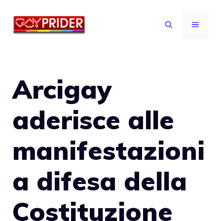
Vai
al
MENU
contenuto
Arcigay
aderisce alle
manifestazioni
a difesa della
Costituzione