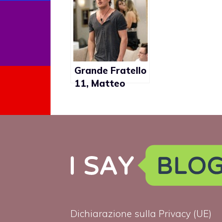
gay?
Grande Fratello
11, Matteo
Casnici
conferma: “Ho
fatto la
comparsa in un
porno gay”
Dichiarazione sulla Privacy (UE)