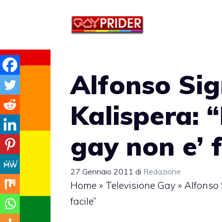
Vai
al
contenuto
Alfonso Sig
Kalispera: “
gay non e’ f
27 Gennaio 2011
di
Redazione
Home
»
Televisione Gay
»
Alfonso 
facile”