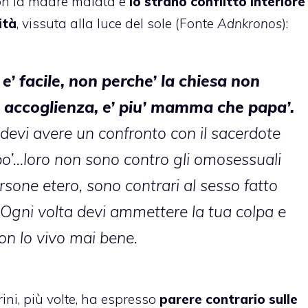
con la madre malata e
lo strano conflitto interiore
ità
, vissuta alla luce del sole (Fonte
Adnkronos
):
 e’ facile, non perche’ la chiesa non
e’ accoglienza, e’ piu’ mamma che papa’.
a devi avere un confronto con il sacerdote
’…loro non sono contro gli omosessuali
rsone etero, sono contrari al sesso fatto
 Ogni volta devi ammettere la tua colpa e
n lo vivo mai bene.
rini, più volte, ha espresso
parere contrario sulle