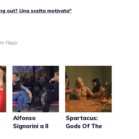
ing out? Una scelta motivata"
e Filippi
Alfonso
Spartacus:
Signorini a Il
Gods Of The
Senso della
Arena, Lucy