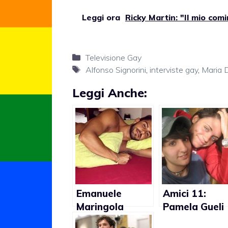
Leggi ora
Ricky Martin: "Il mio com
Categorie
Televisione Gay
Tag
Alfonso Signorini
,
interviste gay
,
Maria D
Leggi Anche:
Emanuele
Amici 11:
Maringola
Pamela Gueli
primo tronista
lesbica