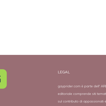
vita: “La Chiesa
Lawless: “Le
non condanna
scene lesbiche
l’omosessualità.
mi rendono
E’ solo un luogo
nervosa”
comune che va
sfatato”
LEGAL
gayprider.com è parte dell' AR
editoriale comprende siti tema
sul contributo di appassionati e