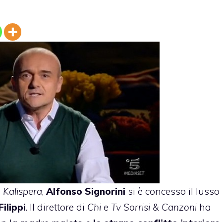
i
Kalispera
,
Alfonso Signorini
si è concesso il lusso
ilippi
. Il direttore di
Chi
e
Tv Sorrisi & Canzoni
ha