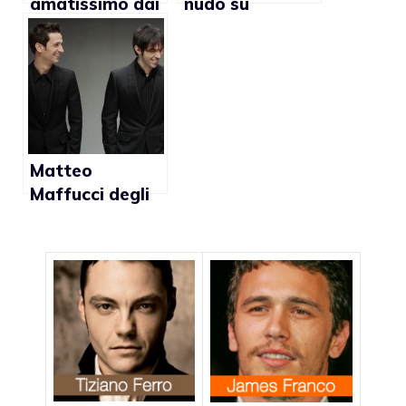
amatissimo dai
nudo su
gay americani
Attitude per
combattere
l’omofobia nello
sport
Matteo
Maffucci degli
Zero Assoluto
su Vanity Fair:
“Un’insurrezion
e popolare per i
diritti gay”