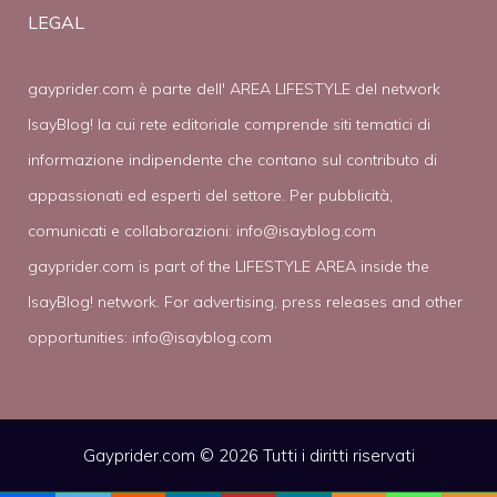
LEGAL
gayprider.com è parte dell' AREA LIFESTYLE del network
IsayBlog! la cui rete editoriale comprende siti tematici di
informazione indipendente che contano sul contributo di
appassionati ed esperti del settore. Per pubblicità,
comunicati e collaborazioni:
info@isayblog.com
gayprider.com is part of the LIFESTYLE AREA inside the
IsayBlog! network. For advertising, press releases and other
opportunities:
info@isayblog.com
Gayprider.com © 2026 Tutti i diritti riservati