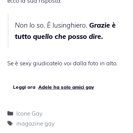
ecco la sua risposta:
Non lo so. È lusinghiero.
Grazie è
tutto quello che posso dire.
Se è sexy giudicatelo voi dalla foto in alto.
Leggi ora
Adele ha solo amici gay
Categorie
Icone Gay
Tag
magazine gay