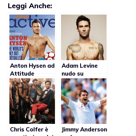
Leggi Anche:
Anton Hysen ad
Adam Levine
Attitude
nudo su
Magazine:
Cosmopolitan
“L’omosessualit
per
à è ancora un
beneficienza
tabù nel calcio”
Chris Colfer è
Jimmy Anderson