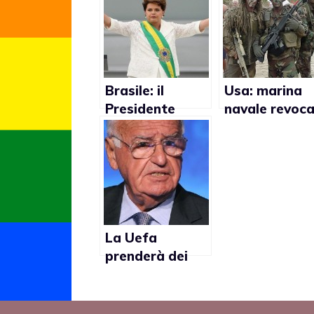
Brasile: il
Usa: marina
Presidente
navale revoca 
sospende
licenziament
campagna
di Stephen
contro
Jones
l’omofobia nelle
scuole
La Uefa
prenderà dei
provvedimenti
contro Vlatko
Markovic dopo