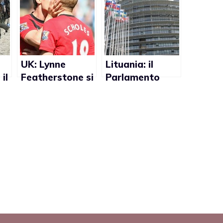
UK: Lynne
Lituania: il
il
Featherstone si
Parlamento
o
impegnerà
Europeo contro
affinchè i
la proposta di
calciatori gay
legge che
possano fare
criminalizza le
coming out
relazioni gay