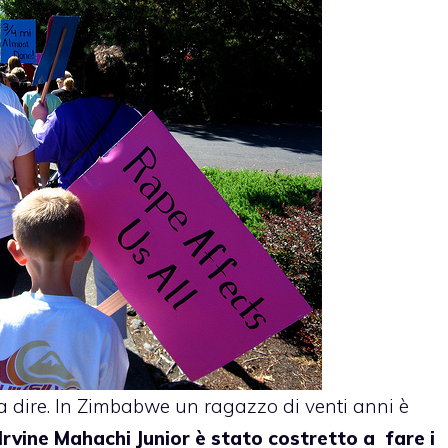
a dire. In Zimbabwe un ragazzo di venti anni è
Irvine Mahachi Junior è stato costretto a fare i