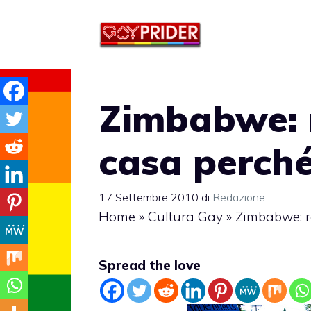
Vai
al
contenuto
Zimbabwe: r
casa perch
17 Settembre 2010
di
Redazione
Home
»
Cultura Gay
»
Zimbabwe: r
Spread the love