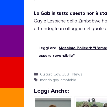
La Galz in tutto questo non è st
Gay e Lesbiche dello Zimbabwe
ha
offrendogli un alloggio nel quale 
Leggi ora
Massimo Polledri: "L’omos
essere reversibile"
Categorie
Cultura Gay
,
GLBT News
Tag
mondo gay
,
omofobia
Leggi Anche: