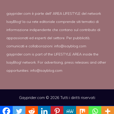
gayprider.com è parte dell' AREA LIFESTYLE del network
IsayBlog! la cui rete editoriale comprende siti tematici di
informazione indipendente che contano sul contributo di
appassionati ed esperti del settore. Per pubblicità,
comunicati e collaborazioni:
info@isayblog.com
gayprider.com is part of the LIFESTYLE AREA inside the
IsayBlog! network. For advertising, press releases and other
opportunities:
info@isayblog.com
Gayprider.com © 2026 Tutti i diritti riservati