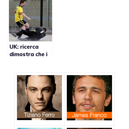
calciatori firma
alla
uno statuto sui
federazione
diritti gay
calcistica
UK: ricerca
dimostra che i
tifosi
disapprovano
l’omofobia nel
calcio