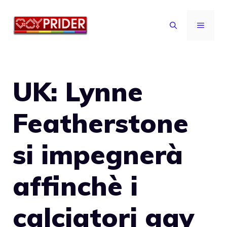
Vai
al
MENU
contenuto
UK: Lynne
Featherstone
si impegnerà
affinchè i
calciatori gay