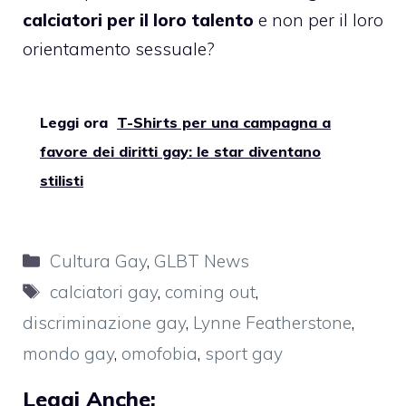
calciatori per il loro talento
e non per il loro
orientamento sessuale?
Leggi ora
T-Shirts per una campagna a
favore dei diritti gay: le star diventano
stilisti
Categorie
Cultura Gay
,
GLBT News
Tag
calciatori gay
,
coming out
,
discriminazione gay
,
Lynne Featherstone
,
mondo gay
,
omofobia
,
sport gay
Leggi Anche: