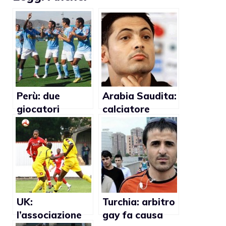
Perù: due
Arabia Saudita:
giocatori
calciatore
multati per
multato per
essersi
insulti omofobi
accarezzati
ad un
compagno
UK:
Turchia: arbitro
l’associazione
gay fa causa