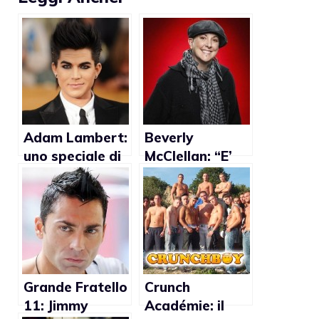
Adam Lambert:
Beverly
uno speciale di
McClellan: “E’
VH1 racconterà
stato un gioco
la sua
da ragazzi dire
omosessualità
di essere
lesbica”
Grande Fratello
Crunch
11: Jimmy
Académie: il