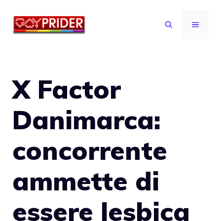
Vai
al
MENU
contenuto
X Factor
Danimarca:
concorrente
ammette di
essere lesbica