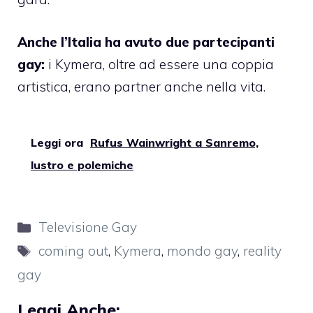
Anche l’Italia ha avuto due partecipanti
gay:
i
Kymera
, oltre ad essere una coppia
artistica, erano partner anche nella vita.
Leggi ora
Rufus Wainwright a Sanremo,
lustro e polemiche
Categorie
Televisione Gay
Tag
coming out
,
Kymera
,
mondo gay
,
reality
gay
Leggi Anche: