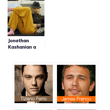
Barba non è
talent show
gay secondo il
porno gay
fratello Elio
Jonathan
Kashanian a
Domenica
Cinque: “Cerco
l’amore vero
che sia uomo o
donna”