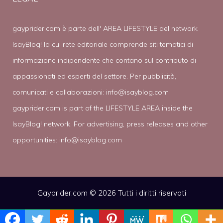
gayprider.com è parte dell' AREA LIFESTYLE del network
IsayBlog! la cui rete editoriale comprende siti tematici di
informazione indipendente che contano sul contributo di
appassionati ed esperti del settore. Per pubblicità,
comunicati e collaborazioni:
info@isayblog.com
gayprider.com is part of the LIFESTYLE AREA inside the
IsayBlog! network. For advertising, press releases and other
opportunities:
info@isayblog.com
Gayprider.com © 2026 Tutti i diritti riservati