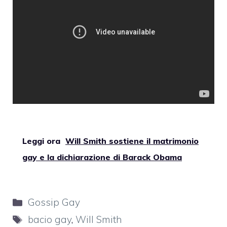
Leggi ora
Will Smith sostiene il matrimonio
gay e la dichiarazione di Barack Obama
Categorie
Gossip Gay
Tag
bacio gay
,
Will Smith