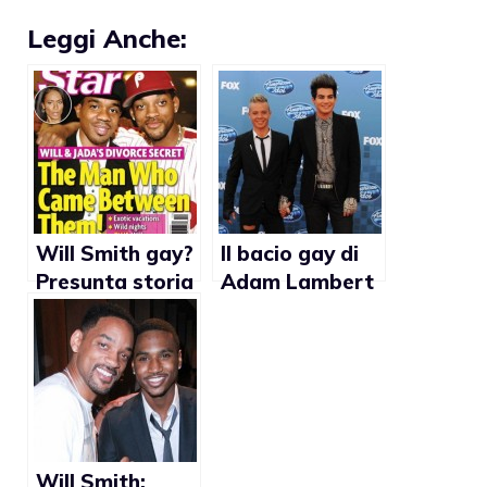
Leggi Anche:
Will Smith gay?
Il bacio gay di
Presunta storia
Adam Lambert
d’amore con
e la critica:
Duane Martin
“Non sei
abbastanza
gay”
Will Smith: