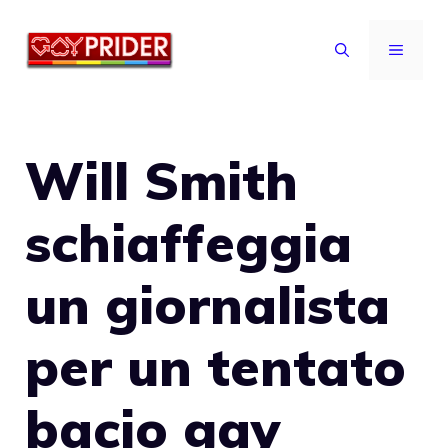
Vai
al
MENU
contenuto
Will Smith
schiaffeggia
un giornalista
per un tentato
bacio gay