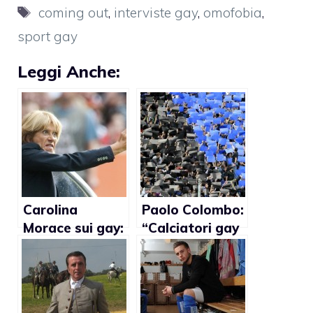
Tag
coming out
,
interviste gay
,
omofobia
,
sport gay
Leggi Anche:
Carolina
Paolo Colombo:
Morace sui gay:
“Calciatori gay
“Cassano usa
anche
linguaggio che
nell’Atalanta”
conosce. Cecchi
Paone