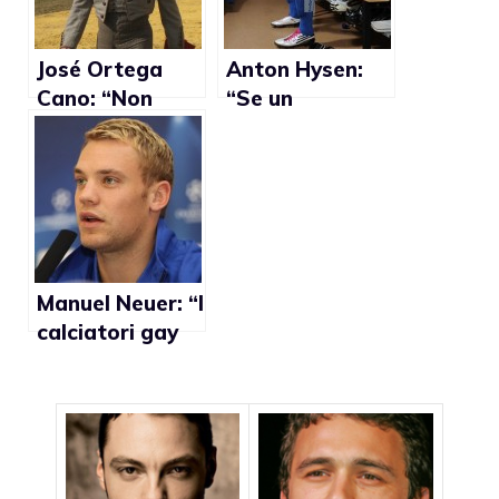
strumentalizza
questi
argomenti”
José Ortega
Anton Hysen:
Cano: “Non
“Se un
sono frocio,
calciatore ha
sono normale”
paura di fare
coming out, mi
chiami”
Manuel Neuer: “I
calciatori gay
devono fare
outing”