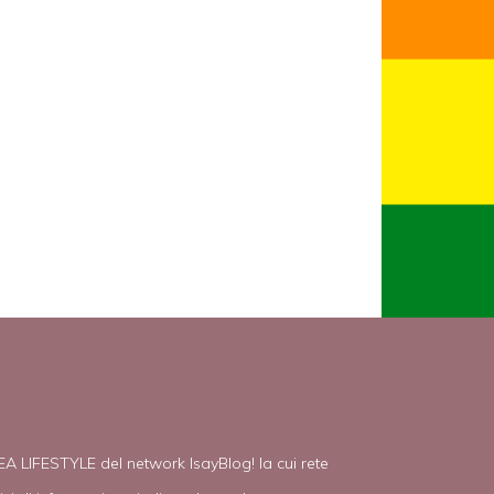
EA LIFESTYLE del network IsayBlog! la cui rete