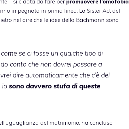
te – si è data da fare per
promuovere l’omofobia
anno impegnata in prima linea. La Sister Act del
ietro nel dire che le idee della Bachmann sono
come se ci fosse un qualche tipo di
endo conto che non dovrei passare a
vrei dire automaticamente che c’è del
 io
sono davvero stufa di queste
ell’uguaglianza del matrimonio, ha concluso