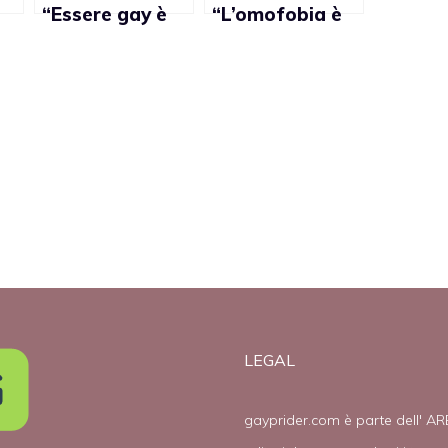
“Essere gay è
“L’omofobia è
”
una scelta”
un disturbo
paranoico che
include il timore
di diventare
omosessuale”
LEGAL
gayprider.com è parte dell' AR