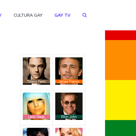
Y
CULTURA GAY
GAY TV