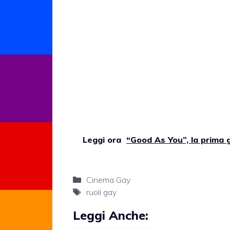
Leggi ora
“Good As You”, la prima 
Categorie
Cinema Gay
Tag
ruoli gay
Leggi Anche: