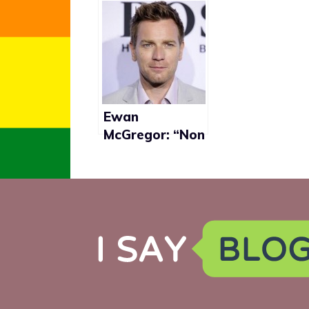
Ewan
McGregor: “Non
ho paura di
interpetare un
gay al cinema”