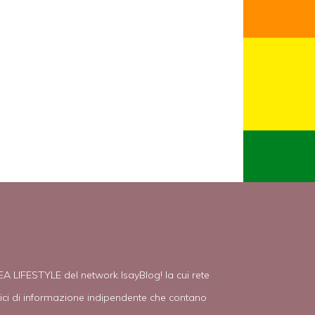
EA LIFESTYLE del network IsayBlog! la cui rete
tici di informazione indipendente che contano