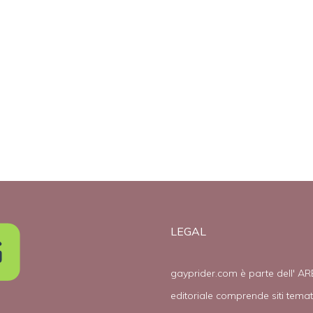
LEGAL
gayprider.com è parte dell' AR
editoriale comprende siti tema