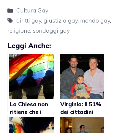
Categorie
Cultura Gay
Tag
diritti gay
,
giustizia gay
,
mondo gay
,
religione
,
sondaggi gay
Leggi Anche:
La Chiesa non
Virginia: il 51%
ritiene che i
dei cittadini
diritti gay
favorevole alle
debbano essere
adozioni gay