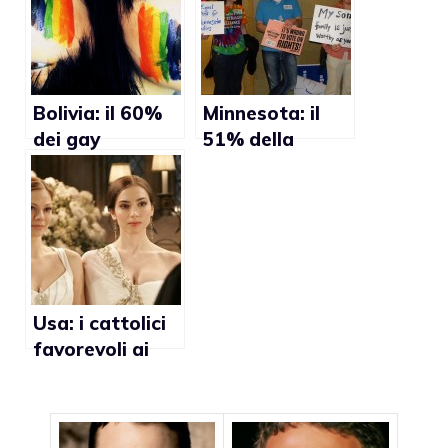
tutelati a livello
internazionale
Bolivia: il 60%
Minnesota: il
dei gay
51% della
favorevole a
popolazione
leggi sulle
contrario al
unioni civili
matrimonio
gay”
Usa: i cattolici
favorevoli ai
matrimoni gay