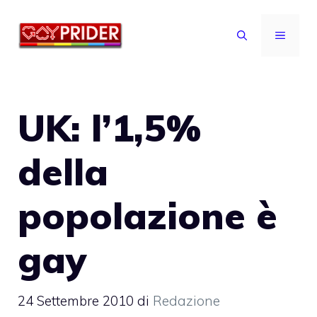
Vai
al
MENU
contenuto
UK: l’1,5%
della
popolazione è
gay
24 Settembre 2010
di
Redazione