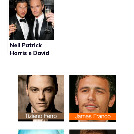
gli uomini
coetanei
sposati
Neil Patrick
Harris e David
Burtka coppia
gay del 2010