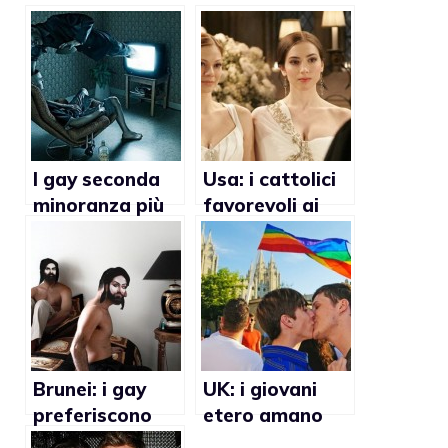
I gay seconda
Usa: i cattolici
minoranza più
favorevoli ai
citata dai mass
matrimoni gay
media
Brunei: i gay
UK: i giovani
preferiscono
etero amano
fare sesso con
baciare i propri