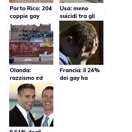
Porto Rico: 204
Usa: meno
coppie gay
suicidi tra gli
lasciano l’isola
adolescenti
perchè non si
omosex in aree
sentono sicure
gay-friendly
Olanda:
Francia: il 24%
razzismo ed
dei gay ha
omofobia in
subito una
aumento negli
violenza
ambienti caotici