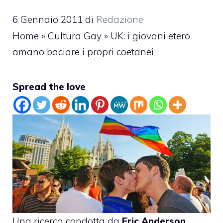
6 Gennaio 2011
di
Redazione
Home
»
Cultura Gay
»
UK: i giovani etero
amano baciare i propri coetanei
Spread the love
Una ricerca condotta da
Eric Anderson
,