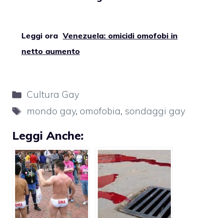
Leggi ora
Venezuela: omicidi omofobi in
netto aumento
Categorie
Cultura Gay
Tag
mondo gay
,
omofobia
,
sondaggi gay
Leggi Anche: