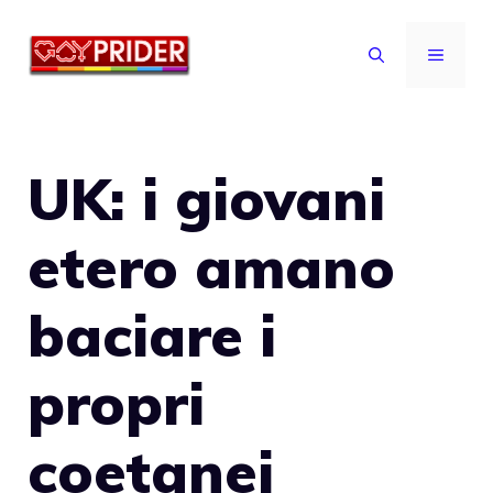
Vai
al
MENU
contenuto
UK: i giovani
etero amano
baciare i
propri
coetanei