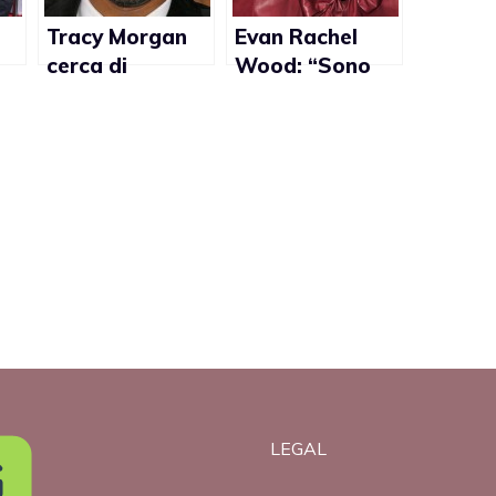
Tracy Morgan
Evan Rachel
cerca di
Wood: “Sono
mi
spiegare le
bisessuale per
battute sui gay
davvero”
al David
Letterman
Show
LEGAL