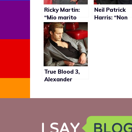
Ricky Martin:
Neil Patrick
“Mio marito
Harris: “Non
Carlos Gonzalez
voglio sposar
è così sexy!”
solo per dare
l’esempio”
True Blood 3,
Alexander
Skarsgard:
“Apparirò nudo
e avrò una
scena di sesso
con un uomo”