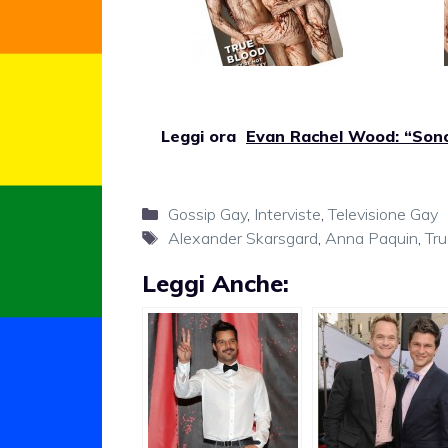
Leggi ora
Evan Rachel Wood: “Sono
Categorie
Gossip Gay
,
Interviste
,
Televisione Gay
Tag
Alexander Skarsgard
,
Anna Paquin
,
Tru
Leggi Anche: