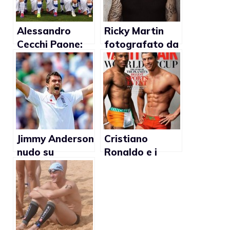
Alessandro
Ricky Martin
Cecchi Paone:
fotografato da
“Due omosex,
Mariano
un bisex e tre
Vivanco (gallery
metrosexual in
e video)
Nazionale”
Jimmy Anderson
Cristiano
nudo su
Ronaldo e i
Attitude per
calciatori dei
combattere
Mondiali in
l’omofobia nello
Sudafrica
sport
posano per
Vanity Fair