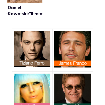
Daniel
Kowalski:”Il mio
coming out per
combattere
l’omofobia nello
sport”