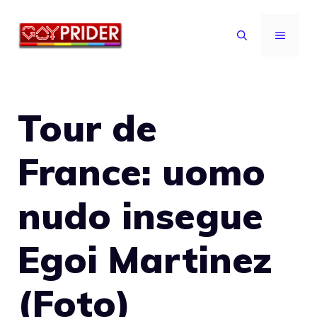
Vai
al
MENU
contenuto
Tour de
France: uomo
nudo insegue
Egoi Martinez
(Foto)