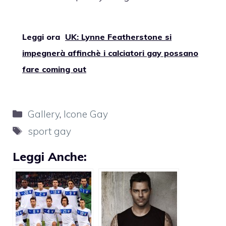
Leggi ora
UK: Lynne Featherstone si
impegnerà affinchè i calciatori gay possano
fare coming out
Categorie
Gallery
,
Icone Gay
Tag
sport gay
Leggi Anche: