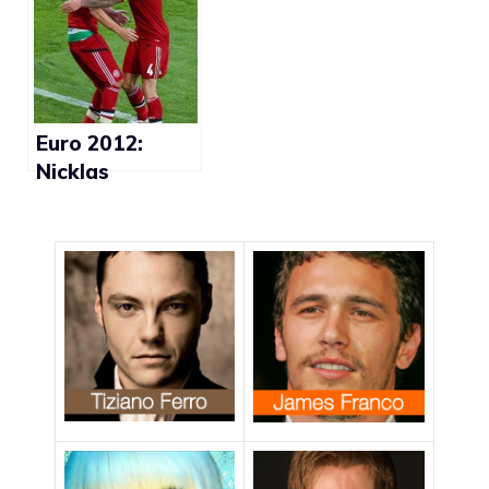
(foto)
Euro 2012:
Nicklas
Bendtner slip
verdi in vista
(foto)