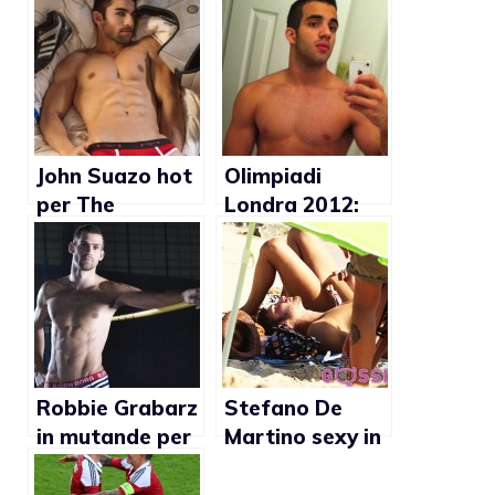
John Suazo hot
Olimpiadi
per The
Londra 2012:
Underwear
Danell Leyva
Expert (Foto)
nudo (Foto)
Robbie Grabarz
Stefano De
in mutande per
Martino sexy in
Bjorn Borg
vacanza a
Formentera