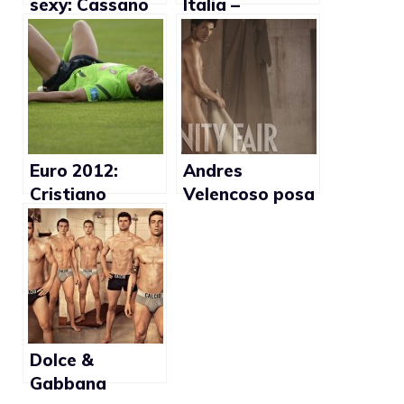
sexy: Cassano
Italia –
in mutande,
Inghilterra a
Balotelli e
nudo (foto)
Balzaretti nudi
(foto)
Euro 2012:
Andres
Cristiano
Velencoso posa
Ronaldo pose
per Vanity Fair
gay (foto)
Dolce &
Gabbana