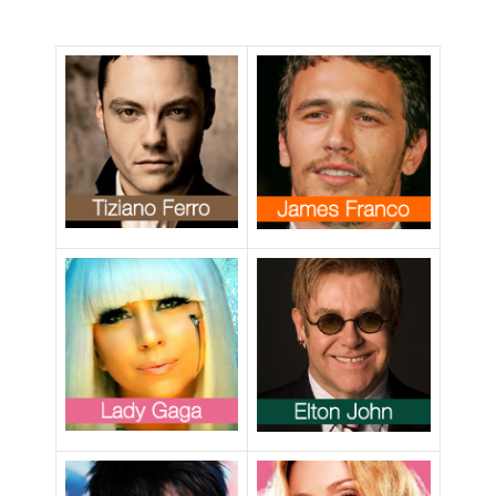
Underwear
2010,
testimonial i
calciatori della
Nazionale