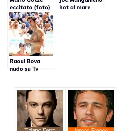
eccitato (foto)
hot al mare
(foto)
Raoul Bova
nudo su Tv
Sorrisi &
Canzoni