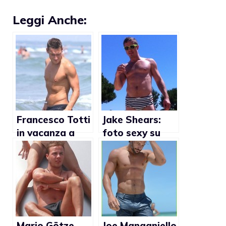
Leggi Anche:
Francesco Totti
Jake Shears:
in vacanza a
foto sexy su
Sabaudia (foto)
Twitter
Mario Götze
Joe Manganiello