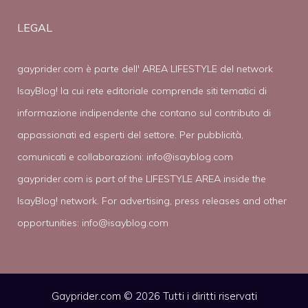
LEGAL
gayprider.com è parte dell' AREA LIFESTYLE del network
IsayBlog! la cui rete editoriale comprende siti tematici di
informazione indipendente che contano sul contributo di
appassionati ed esperti del settore. Per pubblicità,
comunicati e collaborazioni:
info@isayblog.com
gayprider.com is part of the LIFESTYLE AREA inside the
IsayBlog! network. For advertising, press releases and other
opportunities:
info@isayblog.com
Gayprider.com © 2026 Tutti i diritti riservati