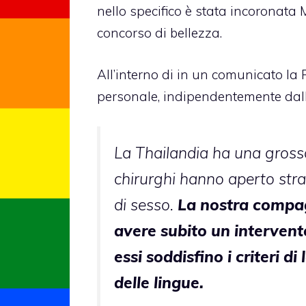
nello specifico è stata incoronata
concorso di bellezza.
All’interno di in un comunicato la 
personale, indipendentemente dall
La Thailandia ha una grossa
chirurghi hanno aperto str
di sesso.
La nostra compag
avere subito un intervent
essi soddisfino i criteri 
delle lingue.